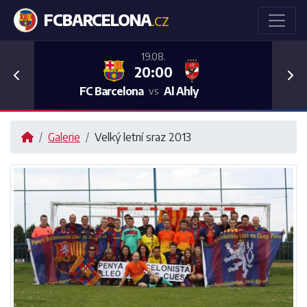
FCBARCELONA
.CZ
19.08.
20:00
Previous
Nex
FC Barcelona
Al Ahly
vs
Galerie
Velký letní sraz 2013