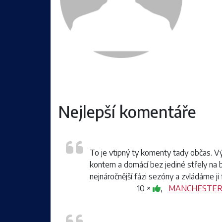
Nejlepší komentáře
To je vtipný ty komenty tady občas. Vý
kontem a domácí bez jediné střely na br
nejnáročnější fázi sezóny a zvládáme ji 
10 ×
,
MANCHESTER 