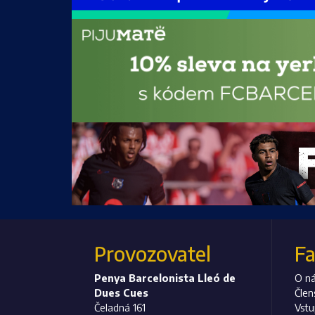
Provozovatel
F
Penya Barcelonista Lleó de
O n
Dues Cues
Člen
Čeladná 161
Vst