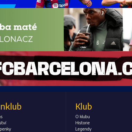
anklub
Klub
ás
O klubu
ství
Historie
upenky
Legendy