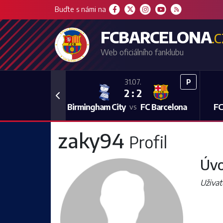
Buďte s námi na
FCBARCELONA
.
Web oficiálního fanklubu
P
31.07.
2 : 2
Previous
Birmingham City
FC Barcelona
FC
vs
zaky94
Profil
Úvo
Uživat