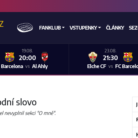
CZ
DOMŮ
FANKLUB
VSTUPENKY
ČLÁNKY
SE
19.08.
23.08.
20:00
21:30
 Barcelona
Al Ahly
Elche CF
FC Barcel
vs
vs
dní slovo
el nevyplnil sekci "O mně".