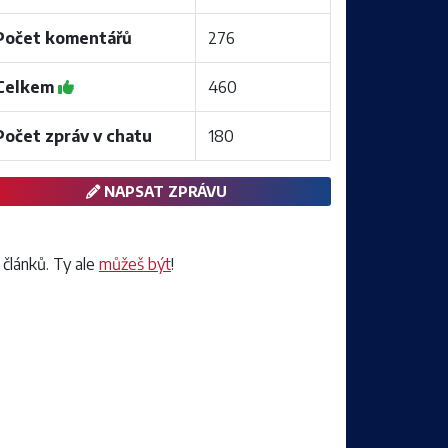
Počet komentářů
276
Celkem
460
Počet zpráv v chatu
180
NAPSAT ZPRÁVU
 článků. Ty ale
můžeš být
!