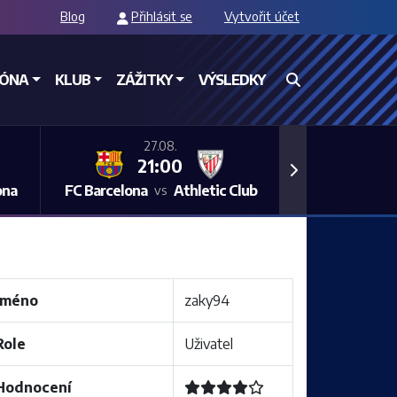
Blog
Přihlásit se
Vytvořit účet
ZÓNA
KLUB
ZÁŽITKY
VÝSLEDKY
27.08.
21:00
Next
ona
FC Barcelona
Athletic Club
vs
Jméno
zaky94
Role
Uživatel
Hodnocení