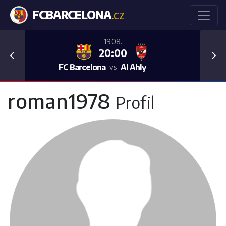
FCBARCELONA
.CZ
19.08.
20:00
Previous
Nex
FC Barcelona
Al Ahly
vs
roman1978
Profil