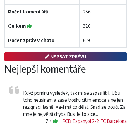
Počet komentářů
256
Celkem
326
Počet zpráv v chatu
619
NAPSAT ZPRÁVU
Nejlepší komentáře
Když pominu výsledek, tak mi se zápas líbil. Už u
toho neusinam a zase trošku cítím emoce a ne jen
rezignaci. Jasně, Xavi má co dělat. Snad se poučí. Za
mne je největší chyba Bus. Je to sice...
7 ×
,
RCD Espanyol 2-2 FC Barcelona