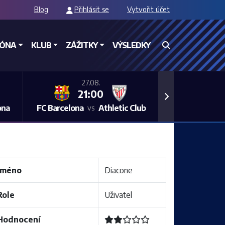
Blog
Přihlásit se
Vytvořit účet
ZÓNA
KLUB
ZÁŽITKY
VÝSLEDKY
27.08.
21:00
Next
ona
FC Barcelona
Athletic Club
vs
Jméno
Diacone
Role
Uživatel
Hodnocení