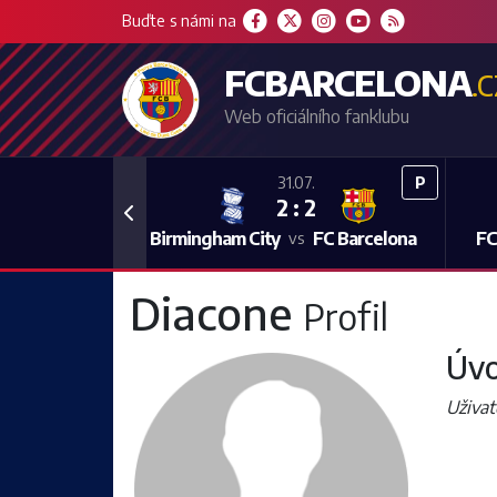
Buďte s námi na
FCBARCELONA
.
Web oficiálního fanklubu
P
31.07.
2 : 2
Previous
Birmingham City
FC Barcelona
FC
vs
Diacone
Profil
Úvo
Uživat