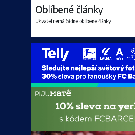
Oblíbené články
Uživatel nemá žádné oblíbené články.