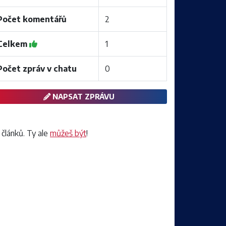
Počet komentářů
2
Celkem
1
Počet zpráv v chatu
0
NAPSAT ZPRÁVU
 článků. Ty ale
můžeš být
!