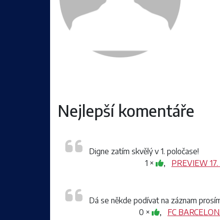
Nejlepší komentáře
Digne zatím skvělý v 1. poločase!
1 ×
,
PREVIEW 17. 
Dá se někde podívat na záznam prosí
0 ×
,
FC BARCELONA