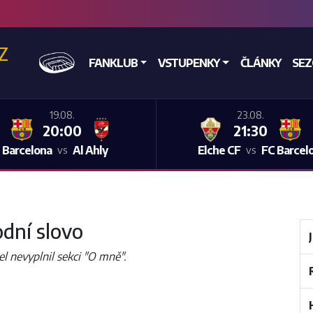
CZ
DOMŮ
FANKLUB
VSTUPENKY
ČLÁNKY
SE
19.08.
23.08.
20:00
21:30
 Barcelona
Al Ahly
Elche CF
FC Barcel
vs
vs
dní slovo
el nevyplnil sekci "O mně".