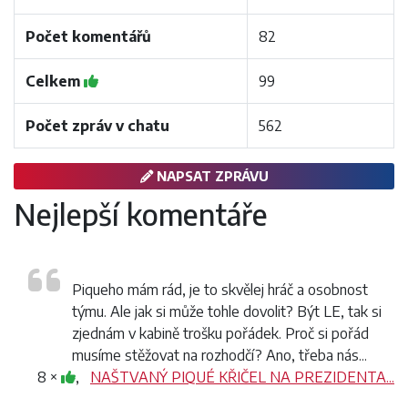
Počet komentářů
82
Celkem
99
Počet zpráv v chatu
562
NAPSAT ZPRÁVU
Nejlepší komentáře
Piqueho mám rád, je to skvělej hráč a osobnost
týmu. Ale jak si může tohle dovolit? Být LE, tak si
zjednám v kabině trošku pořádek. Proč si pořád
musíme stěžovat na rozhodčí? Ano, třeba nás...
8 ×
,
NAŠTVANÝ PIQUÉ KŘIČEL NA PREZIDENTA...