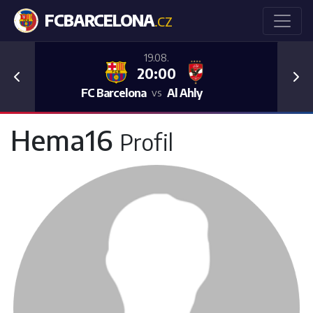
FCBARCELONA
.CZ
19.08.
20:00
Previous
Nex
FC Barcelona
Al Ahly
vs
Hema16
Profil