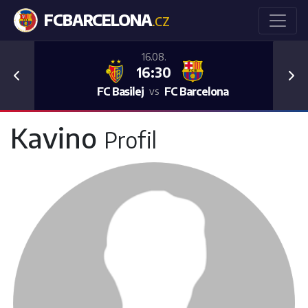
FCBARCELONA
.CZ
16.08.
16:30
Previous
Nex
FC Basilej
FC Barcelona
vs
Kavino
Profil