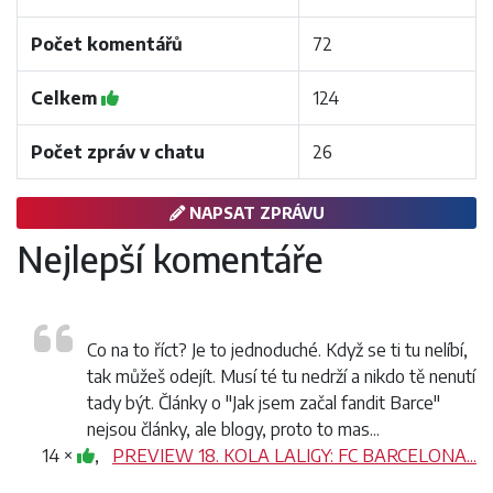
Počet komentářů
72
Celkem
124
Počet zpráv v chatu
26
NAPSAT ZPRÁVU
Nejlepší komentáře
Co na to říct? Je to jednoduché. Když se ti tu nelíbí,
tak můžeš odejít. Musí té tu nedrží a nikdo tě nenutí
tady být. Články o "Jak jsem začal fandit Barce"
nejsou články, ale blogy, proto to mas...
14 ×
,
PREVIEW 18. KOLA LALIGY: FC BARCELONA...