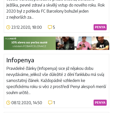
Ježíška, pevné zdraví a skvělý vstup do nového roku. Rok
2020 byl z pohledu FC Barcelony bohužel jeden
z nejhorších za...
23.12.2020, 18:00
5
PENYA
Číst více
Infopenya
Pravidelné články (Infopenya) sice již nějakou dobu
nevydáváme, jelikož vše důležité z dění fanklubu má svůj
samostatný článek. Každopádně vzhledem ke
specifickému roku si věci z prostředí Penyi alespoň menší
souhrn určitě...
08.12.2020, 14:50
1
PENYA
Číst více