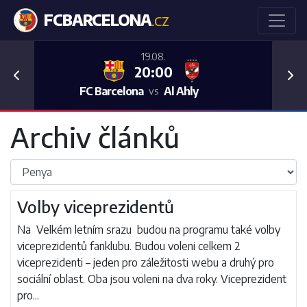
FCBARCELONA
.CZ
19.08.
20:00
Previous
Nex
FC Barcelona
Al Ahly
vs
Archiv článků
Volby viceprezidentů
Na Velkém letním srazu budou na programu také volby
viceprezidentů fanklubu. Budou voleni celkem 2
viceprezidenti – jeden pro záležitosti webu a druhý pro
sociální oblast. Oba jsou voleni na dva roky. Viceprezident
pro...