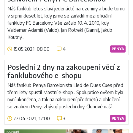
Náš fanklub letos slaví jedenácté narozeniny a bude tomu
v srpnu deset let, kdy jsme se zařadili mezi oficiální
fankluby FC Barcelony. Vše začalo 10. 4. 2010, kdy
Valdemar Adamiš (Valdo), Jan Rotrekl (Gianni), Jakub
Koutný...
15.05.2021, 08:00
4
PENYA
Číst více
Poslední 2 dny na zakoupení věcí z
fanklubového e-shopu
Náš fanklub Penya Barcelonista Lleó de Dues Cues před
třemi lety spustil vlastní e-shop . Spolupráce ovšem byla
nyní ukončena, a tak na nakoupení předmětů a oblečení
se znakem Penyi zbývají poslední dny. Členové naší...
22.04.2021, 12:00
3
PENYA
Číst více