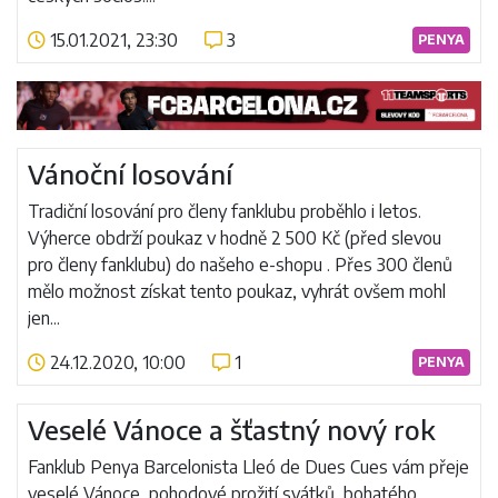
15.01.2021, 23:30
3
PENYA
Číst více
Vánoční losování
Tradiční losování pro členy fanklubu proběhlo i letos.
Výherce obdrží poukaz v hodně 2 500 Kč (před slevou
pro členy fanklubu) do našeho e-shopu . Přes 300 členů
mělo možnost získat tento poukaz, vyhrát ovšem mohl
jen...
24.12.2020, 10:00
1
PENYA
Číst více
Veselé Vánoce a šťastný nový rok
Fanklub Penya Barcelonista Lleó de Dues Cues vám přeje
veselé Vánoce, pohodové prožití svátků, bohatého