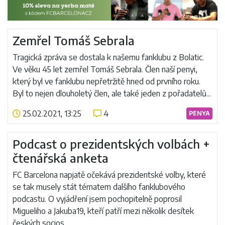
Zemřel Tomáš Sebrala
Tragická zpráva se dostala k našemu fanklubu z Bolatic.
Ve věku 45 let zemřel Tomáš Sebrala. Člen naší penyi,
který byl ve fanklubu nepřetržitě hned od prvního roku.
Byl to nejen dlouholetý člen, ale také jeden z pořadatelů...
25.02.2021, 13:25
4
PENYA
Číst více
Podcast o prezidentských volbách +
čtenářská anketa
FC Barcelona napjatě očekává prezidentské volby, které
se tak musely stát tématem dalšího fanklubového
podcastu. O vyjádření jsem pochopitelně poprosil
Migueliho a Jakuba19, kteří patří mezi několik desítek
českých socios....