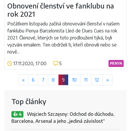
Obnovení členství ve fanklubu na
rok 2021
Počátkem listopadu začíná obnovování členství v našem
fanklubu Penya Barcelonista Lleó de Dues Cues na rok
2021. Členové, kterých se toto prodloužení týká, byli
vyzváni emailem. Ten obdrželi ti, kteří obnovili nebo se
nově...
17.11.2020, 17:00
5
PENYA
Číst více
«
6
7
8
9
10
11
12
»
Top články
Wojciech Szczęsny: Odchod do důchodu,
👍 4
Barcelona, Arsenal a jeho „jediná závislost“