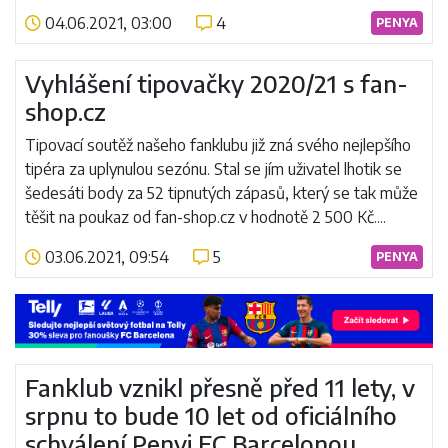
04.06.2021, 03:00
4
PENYA
Číst více
Vyhlášení tipovačky 2020/21 s fan-
shop.cz
Tipovací soutěž našeho fanklubu již zná svého nejlepšího
tipéra za uplynulou sezónu. Stal se jím uživatel lhotik se
šedesáti body za 52 tipnutých zápasů, který se tak může
těšit na poukaz od fan-shop.cz v hodnotě 2 500 Kč....
03.06.2021, 09:54
5
PENYA
Číst více
Fanklub vznikl přesně před 11 lety, v
srpnu to bude 10 let od oficiálního
schválení Penyi FC Barcelonou