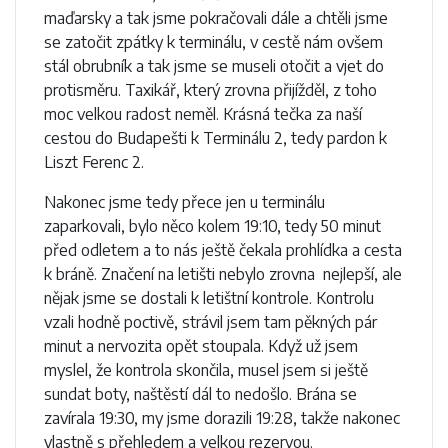
maďarsky a tak jsme pokračovali dále a chtěli jsme
se zatočit zpátky k terminálu, v cestě nám ovšem
stál obrubník a tak jsme se museli otočit a vjet do
protisměru. Taxikář, který zrovna přijížděl, z toho
moc velkou radost neměl. Krásná tečka za naší
cestou do Budapešti k Terminálu 2, tedy pardon k
Liszt Ferenc 2.
Nakonec jsme tedy přece jen u terminálu
zaparkovali, bylo něco kolem 19:10, tedy 50 minut
před odletem a to nás ještě čekala prohlídka a cesta
k bráně. Značení na letišti nebylo zrovna nejlepší, ale
nějak jsme se dostali k letištní kontrole. Kontrolu
vzali hodně poctivě, strávil jsem tam pěkných pár
minut a nervozita opět stoupala. Když už jsem
myslel, že kontrola skončila, musel jsem si ještě
sundat boty, naštěstí dál to nedošlo. Brána se
zavírala 19:30, my jsme dorazili 19:28, takže nakonec
vlastně s přehledem a velkou rezervou.