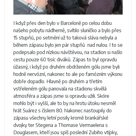
I když přes den bylo v Barceloně po celou dobu
našeho pobytu nádherně, svítilo sluníčko a bylo přes
15 stupňů, po setmění už to taková sláva nebyla a
během zápasu bylo jen pár stupňů nad nulou. I to se
podepsalo pod nízkou návštěvou, na stadion si našlo
cestu pouze 60 tisíc diváků. Zápas to byl opravdu
úžasný, i když po druhém obdrženém gólu jsme byli
hodně nervózní, nakonec to ale po famózním výkonu
dobře dopadlo. Hlavně po druhém a třetím
vstřeleném gólu panovala na stadionu skvělá
atmosféra a zápas jsme si opravdu užili. Skóre
mohlo být i vyšší, ale to by na hrotu útoku nesměl
hrát Suárez s číslem 80. Nakonec nastoupily do
zápasu všechny letní posily kromě brankářské
dvojky ter Stegena a Thomase Vermaelena s
Douglasem, kteří jsou spíš poslední Zubiho vtípky,