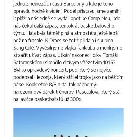
jednu z nejhezčích částí Barcelony a kde je toho
opravdu hodně k vidění. Podél přístavu jsme zamířili
k pláži a následně se vydali opět ke Camp Nou, kde
nás čekal další zápas, tentokrát basketbalového
týmu. Hala byla téměř plná a atmosféra ještě lepší
než na futsale. K Dracs se totiž přidala i skupina
Sang Culé. Vyvěsili jsme vlajku fanklubu a mohli jsme
si začít užívat zápas. Utkání nakonec i díky Tomáši
Satoranskému skončilo drtivým vítězstvím 101:53.
Byl to opravdový koncert, pod který se nejvíce
podepsal Hezonja, který střílel trojky jako na běžícím
páse. Konkrétně 8/8 a dal tak nádherný
narozeninový dárek trénerovi Pascaulovi, který stál
na lavičce basketbalistů už 300x.