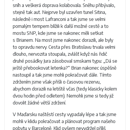
sníh a veškerá doprava kolabovala. Sněhu přibývalo,
stejně tak aut. Nejprve byl uzavřen tunel Sitina,
následně i most Lafranconi a tak jsme se velmi
pomalým tempem blížili k další možné cestě a to
mostu SNP, kde jsme se nakonec měli setkat
s Brianem. Na most jsme nakonec dorazili, ale byly
to opravdu nervy. Cesta přes Bratislavu trvala velmi
dlouho, nervozita stoupala, zvlášť když nás řidič
druhé posádky Jura zásoboval smskami typu: „Dá se
ještě přebookovat letenka?“ Brian nakonec úspěšně
nastoupil a tak jsme mohli pokračovat dále. Tímto
zdržením jsme však přišli o časovou rezervu,
abychom dorazili na letiště včas (tedy klasicky kolem
dvou hodin před odletem). Nemohli jsme si tedy již
dovolit žádné větší zdržení.
V Maďarsku naštěstí cesty vypadaly lépe a tak jsme
mohli v klidu pokračovat a plánovat program našeho
pobytu v Barceloně. Klid ovšem nevydržel příliš