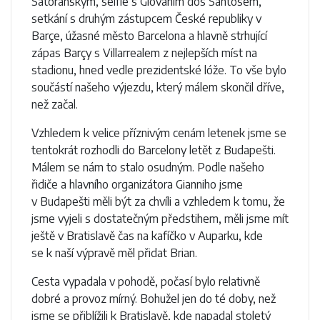
Satoranským, selfie s Giovanim dos Santosem,
setkání s druhým zástupcem České republiky v
Barçe, úžasné město Barcelona a hlavně strhující
zápas Barçy s Villarrealem z nejlepších míst na
stadionu, hned vedle prezidentské lóže. To vše bylo
součástí našeho výjezdu, který málem skončil dříve,
než začal.
Vzhledem k velice příznivým cenám letenek jsme se
tentokrát rozhodli do Barcelony letět z Budapešti.
Málem se nám to stalo osudným. Podle našeho
řidiče a hlavního organizátora Gianniho jsme
v Budapešti měli být za chvíli a vzhledem k tomu, že
jsme vyjeli s dostatečným předstihem, měli jsme mít
ještě v Bratislavě čas na kafíčko v Auparku, kde
se k naší výpravě měl přidat Brian.
Cesta vypadala v pohodě, počasí bylo relativně
dobré a provoz mírný. Bohužel jen do té doby, než
jsme se přiblížili k Bratislavě, kde napadal stoletý