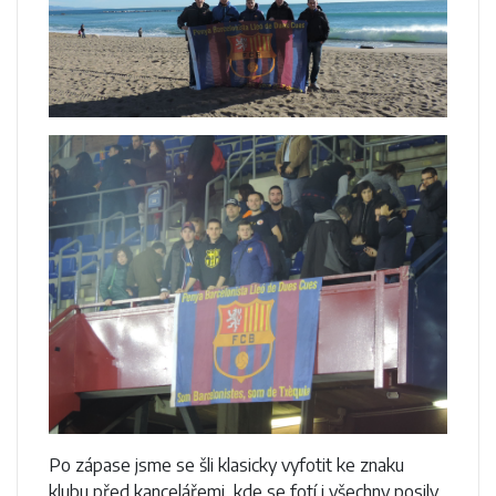
Po zápase jsme se šli klasicky vyfotit ke znaku
klubu před kancelářemi, kde se fotí i všechny posily