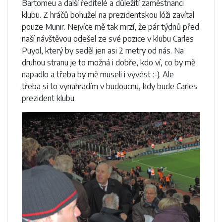
Bartomeu a další ředitelé a důležití zaměstnanci
klubu. Z hráčů bohužel na prezidentskou lóži zavítal
pouze Munir. Nejvíce mě tak mrzí, že pár týdnů před
naší návštěvou odešel ze své pozice v klubu Carles
Puyol, který by seděl jen asi 2 metry od nás. Na
druhou stranu je to možná i dobře, kdo ví, co by mě
napadlo a třeba by mě museli i vyvést :-). Ale
třeba si to vynahradím v budoucnu, kdy bude Carles
prezident klubu.