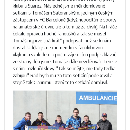
klubu a Suárez. Následně jsme měli domluvené
setkání s Tomášem Satoranským, jediným českým
zástupcem v FC Barceloně (když nepočítáme sporty
na amatérské úrovni, ale o tom až za chvíli). Na hráče
čekalo opravdu hodně fanoušků a tak se musel
Tomáš nejprve „párkrát“ podepsat, než se k nám
dostal. Udělali jsme momentku s fanklubovou
vlajkou a vzhledem k počtu zájemců o podpis hlavně
ze strany dětí jsme Tomáše dále nezdržovali. Ten se
s námi rozloučil slovy: "Tak se mějte, mě tady teďka
zabijou." Rád bych mu za toto setkání poděkoval a
stejně tak Giannimu, který toto setkání domluvil.