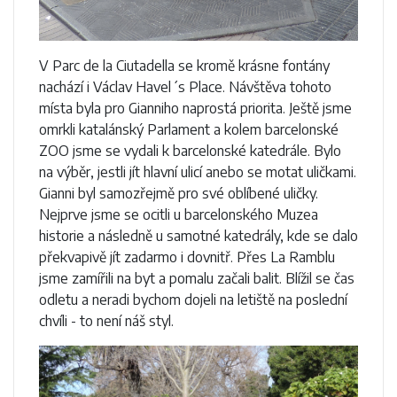
V Parc de la Ciutadella se kromě krásne fontány
nachází i Václav Havel´s Place. Návštěva tohoto
místa byla pro Gianniho naprostá priorita. Ještě jsme
omrkli katalánský Parlament a kolem barcelonské
ZOO jsme se vydali k barcelonské katedrále. Bylo
na výběr, jestli jít hlavní ulicí anebo se motat uličkami.
Gianni byl samozřejmě pro své oblíbené uličky.
Nejprve jsme se ocitli u barcelonského Muzea
historie a následně u samotné katedrály, kde se dalo
překvapivě jít zadarmo i dovnitř. Přes La Ramblu
jsme zamířili na byt a pomalu začali balit. Blížil se čas
odletu a neradi bychom dojeli na letiště na poslední
chvíli - to není náš styl.