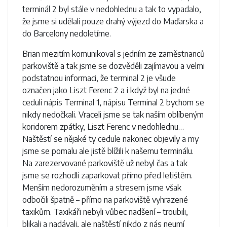
terminál 2 byl stále v nedohlednu a tak to vypadalo,
že jsme si udělali pouze drahý výjezd do Maďarska a
do Barcelony nedoletíme.
Brian mezitím komunikoval s jedním ze zaměstnanců
parkoviště a tak jsme se dozvěděli zajímavou a velmi
podstatnou informaci, že terminal 2 je všude
označen jako Liszt Ferenc 2 a i když byl na jedné
ceduli nápis Terminal 1, nápisu Terminal 2 bychom se
nikdy nedočkali. Vraceli jsme se tak naším oblíbeným
koridorem zpátky, Liszt Ferenc v nedohlednu…
Naštěstí se nějaké ty cedule nakonec objevily a my
jsme se pomalu ale jistě blížili k našemu terminálu.
Na zarezervované parkoviště už nebyl čas a tak
jsme se rozhodli zaparkovat přímo před letištěm.
Menším nedorozuměním a stresem jsme však
odbočili špatně – přímo na parkoviště vyhrazené
taxikům. Taxikáři nebyli vůbec nadšení – troubili,
blikali a nadávali, ale naštěstí nikdo z nás neumí