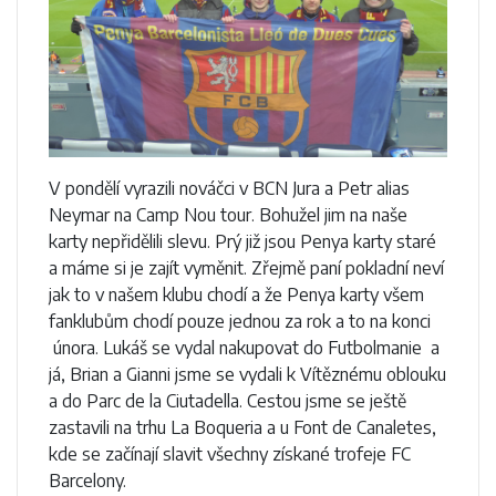
V pondělí vyrazili nováčci v BCN Jura a Petr alias
Neymar na Camp Nou tour. Bohužel jim na naše
karty nepřidělili slevu. Prý již jsou Penya karty staré
a máme si je zajít vyměnit. Zřejmě paní pokladní neví
jak to v našem klubu chodí a že Penya karty všem
fanklubům chodí pouze jednou za rok a to na konci
února. Lukáš se vydal nakupovat do Futbolmanie a
já, Brian a Gianni jsme se vydali k Vítěznému oblouku
a do Parc de la Ciutadella. Cestou jsme se ještě
zastavili na trhu La Boqueria a u Font de Canaletes,
kde se začínají slavit všechny získané trofeje FC
Barcelony.