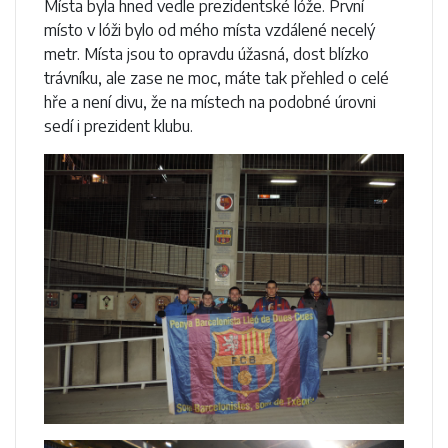
Místa byla hned vedle prezidentské lóže. První
místo v lóži bylo od mého místa vzdálené necelý
metr. Místa jsou to opravdu úžasná, dost blízko
trávníku, ale zase ne moc, máte tak přehled o celé
hře a není divu, že na místech na podobné úrovni
sedí i prezident klubu.