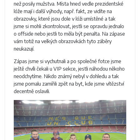
než posily mužstva. Místa hned vedle prezidentské
lóže mají i další výhody, např. fakt, ze vidíte na
obrazovky, které jsou dole v lóži umístěné a tak
jsme si mohli zkontrolovat, jestli se opravdu jednalo
o offside nebo jestli to měla být penalta. Na zápase
vám totiž na velkých obrazovkách tyto záběry
neukazují.
Zápas jsme si vychutnali a po společné fotce jsme
ještě chvíli čekali u VIP sekce, jestli náhodou někoho
neodchytíme. Nikdo známý nebyl v dohledu a tak
jsme pomalu zamířili zpět na byt, kde jsme vítězství
decentně oslavili.