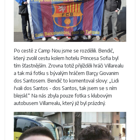
Po cestě z Camp Nou jsme se rozdělili. Bendič,
který zvolil cestu kolem hotelu Princesa Sofia byl
tím šťastnějším. Zrovna totiž přijížděli hráči Villarealu
a tak má fotku s bývalým hráčem Barçy Giovanim
dos Santosem. Bendič to komentoval slovy: „Lidi
řvali dos Santos - dos Santos, tak jsem se s ním
blejskl.“ Na nás zbyla pouze fotka s klubovým
autobusem Villarrealu, který již byl prázdný.