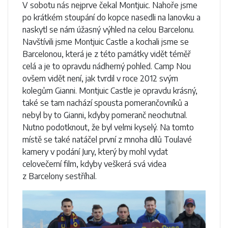
V sobotu nás nejprve čekal Montjuic. Nahoře jsme
po krátkém stoupání do kopce nasedli na lanovku a
naskytl se nám úžasný výhled na celou Barcelonu.
Navštívili jsme Montjuic Castle a kochali jsme se
Barcelonou, která je z této památky vidět téměř
celá a je to opravdu nádherný pohled. Camp Nou
ovšem vidět není, jak tvrdil v roce 2012 svým
kolegům Gianni. Montjuic Castle je opravdu krásný,
také se tam nachází spousta pomerančovníků a
nebyl by to Gianni, kdyby pomeranč neochutnal.
Nutno podotknout, že byl velmi kyselý. Na tomto
místě se také natáčel první z mnoha dílů Toulavé
kamery v podání Jury, který by mohl vydat
celovečerní film, kdyby veškerá svá videa
z Barcelony sestříhal.