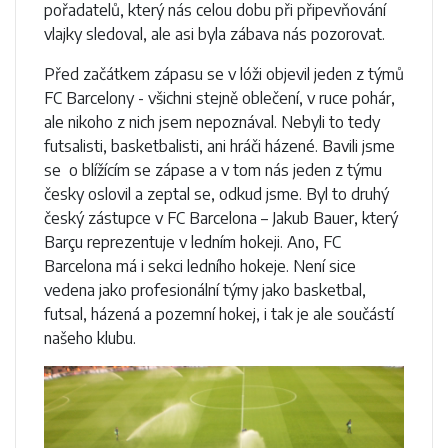
pořadatelů, který nás celou dobu při připevňování
vlajky sledoval, ale asi byla zábava nás pozorovat.
Před začátkem zápasu se v lóži objevil jeden z týmů
FC Barcelony - všichni stejně oblečení, v ruce pohár,
ale nikoho z nich jsem nepoznával. Nebyli to tedy
futsalisti, basketbalisti, ani hráči házené. Bavili jsme
se o blížícím se zápase a v tom nás jeden z týmu
česky oslovil a zeptal se, odkud jsme. Byl to druhý
český zástupce v FC Barcelona – Jakub Bauer, který
Barçu reprezentuje v ledním hokeji. Ano, FC
Barcelona má i sekci ledního hokeje. Není sice
vedena jako profesionální týmy jako basketbal,
futsal, házená a pozemní hokej, i tak je ale součástí
našeho klubu.