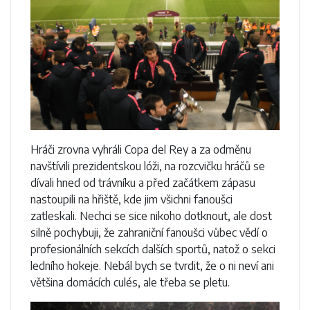
Hráči zrovna vyhráli Copa del Rey a za odměnu
navštívili prezidentskou lóži, na rozcvičku hráčů se
dívali hned od trávníku a před začátkem zápasu
nastoupili na hřiště, kde jim všichni fanoušci
zatleskali. Nechci se sice nikoho dotknout, ale dost
silně pochybuji, že zahraniční fanoušci vůbec vědí o
profesionálních sekcích dalších sportů, natož o sekci
ledního hokeje. Nebál bych se tvrdit, že o ni neví ani
většina domácích culés, ale třeba se pletu.