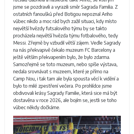
jsme se pozdravili a vyrazili směr Sagrada Familia. Z
ostatních fanoušků před Botigou nepoznal Ariho
vůbec nikdo a moc rád bych zažil situaci, kdy místo
největší hvězdy futsalového týmu by se takto
procházela největší hvězda týmu fotbalového, tedy
Messi. Zřejmě by vzbudil větší zájem. Vedle Sagrady
na nás překvapivě čekalo muzeum FC Barcelony a
ještě větším překvapením bylo, že bylo zdarma.
Samozřejmě se toto muzeum, nebo spíše výstava,
nedala srovnávat s muzeem, které je přímo na
Camp Nou, i tak tam ale byla spousta věcí k vidění a
bylo to milé zpestření večera. Po prohlídce jsme
obdivovali krásy Sagrady Familie, která sice má být
dostavěna v roce 2026, ale bojím se, jestli se toho
vůbec někdy dočkáme.