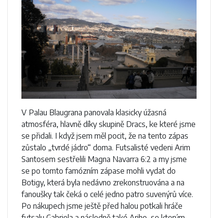
V Palau Blaugrana panovala klasicky úžasná
atmosféra, hlavně díky skupině Dracs, ke které jsme
se přidali. I když jsem měl pocit, že na tento zápas
zůstalo „tvrdé jádro“ doma. Futsalisté vedeni Arim
Santosem sestřelili Magna Navarra 6:2 a my jsme
se po tomto famózním zápase mohli vydat do
Botigy, která byla nedávno zrekonstruována a na
fanoušky tak čeká o celé jedno patro suvenýrů více.
Po nákupech jsme ještě před halou potkali hráče
futsalu Gabriela a následně také Ariho, se kterým