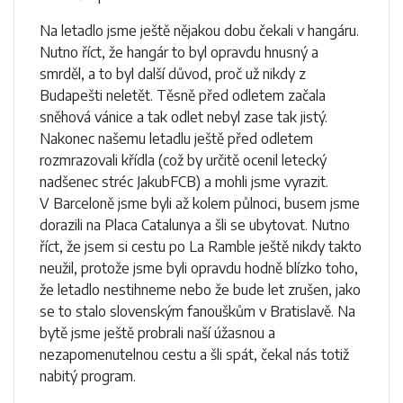
Na letadlo jsme ještě nějakou dobu čekali v hangáru.
Nutno říct, že hangár to byl opravdu hnusný a
smrděl, a to byl další důvod, proč už nikdy z
Budapešti neletět. Těsně před odletem začala
sněhová vánice a tak odlet nebyl zase tak jistý.
Nakonec našemu letadlu ještě před odletem
rozmrazovali křídla (což by určitě ocenil letecký
nadšenec stréc JakubFCB) a mohli jsme vyrazit.
V Barceloně jsme byli až kolem půlnoci, busem jsme
dorazili na Placa Catalunya a šli se ubytovat. Nutno
říct, že jsem si cestu po La Ramble ještě nikdy takto
neužil, protože jsme byli opravdu hodně blízko toho,
že letadlo nestihneme nebo že bude let zrušen, jako
se to stalo slovenským fanouškům v Bratislavě. Na
bytě jsme ještě probrali naší úžasnou a
nezapomenutelnou cestu a šli spát, čekal nás totiž
nabitý program.