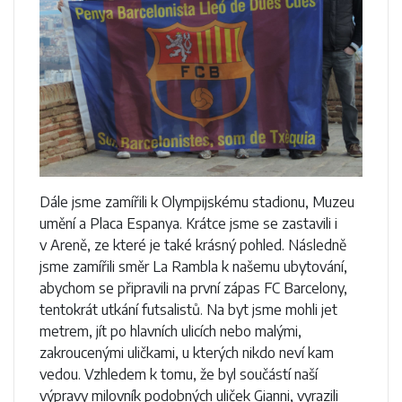
Dále jsme zamířili k Olympijskému stadionu, Muzeu
umění a Placa Espanya. Krátce jsme se zastavili i
v Areně, ze které je také krásný pohled. Následně
jsme zamířili směr La Rambla k našemu ubytování,
abychom se připravili na první zápas FC Barcelony,
tentokrát utkání futsalistů. Na byt jsme mohli jet
metrem, jít po hlavních ulicích nebo malými,
zakroucenými uličkami, u kterých nikdo neví kam
vedou. Vzhledem k tomu, že byl součástí naší
výpravy milovník podobných uliček Gianni, vyrazili