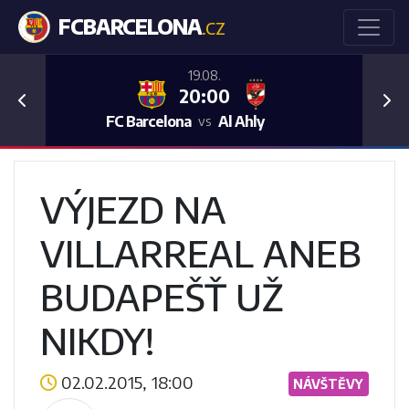
FCBARCELONA
.CZ
19.08.
20:00
Previous
Nex
FC Barcelona
Al Ahly
vs
VÝJEZD NA
VILLARREAL ANEB
BUDAPEŠŤ UŽ
NIKDY!
02.02.2015, 18:00
NÁVŠTĚVY