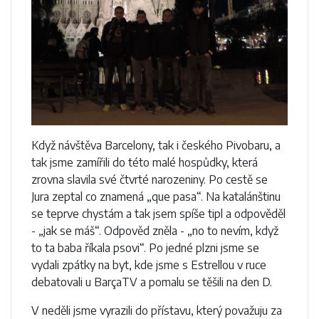
Když návštěva Barcelony, tak i českého Pivobaru, a
tak jsme zamířili do této malé hospůdky, která
zrovna slavila své čtvrté narozeniny. Po cestě se
Jura zeptal co znamená „que pasa“. Na katalánštinu
se teprve chystám a tak jsem spíše tipl a odpověděl
- „jak se máš“. Odpověd zněla - „no to nevím, když
to ta baba říkala psovi“. Po jedné plzni jsme se
vydali zpátky na byt, kde jsme s Estrellou v ruce
debatovali u BarçaTV a pomalu se těšili na den D.
V neděli jsme vyrazili do přístavu, který považuju za