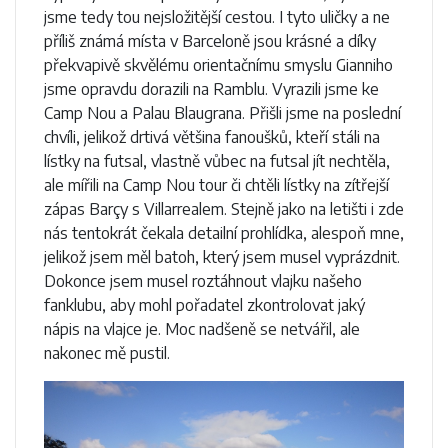
jsme tedy tou nejsložitější cestou. I tyto uličky a ne
příliš známá místa v Barceloně jsou krásné a díky
překvapivě skvělému orientačnímu smyslu Gianniho
jsme opravdu dorazili na Ramblu. Vyrazili jsme ke
Camp Nou a Palau Blaugrana. Přišli jsme na poslední
chvíli, jelikož drtivá většina fanoušků, kteří stáli na
lístky na futsal, vlastně vůbec na futsal jít nechtěla,
ale mířili na Camp Nou tour či chtěli lístky na zítřejší
zápas Barçy s Villarrealem. Stejně jako na letišti i zde
nás tentokrát čekala detailní prohlídka, alespoň mne,
jelikož jsem měl batoh, který jsem musel vyprázdnit.
Dokonce jsem musel roztáhnout vlajku našeho
fanklubu, aby mohl pořadatel zkontrolovat jaký
nápis na vlajce je. Moc nadšeně se netvářil, ale
nakonec mě pustil.