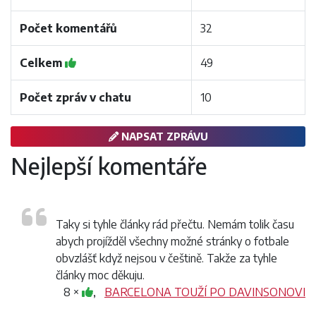
Počet komentářů
32
Celkem
49
Počet zpráv v chatu
10
NAPSAT ZPRÁVU
Nejlepší komentáře
Taky si tyhle články rád přečtu. Nemám tolik času
abych projížděl všechny možné stránky o fotbale
obvzlášť když nejsou v češtině. Takže za tyhle
články moc děkuju.
8 ×
,
BARCELONA TOUŽÍ PO DAVINSONOVI