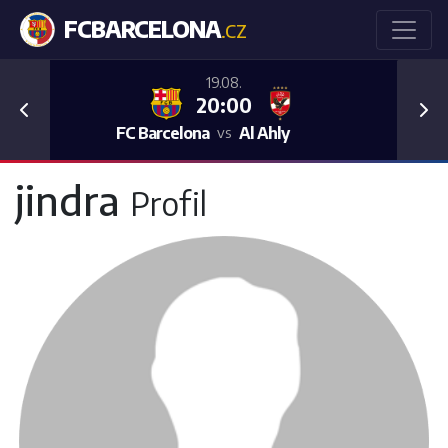
FCBARCELONA
.CZ
19.08.
20:00
Previous
Nex
FC Barcelona
Al Ahly
vs
jindra
Profil