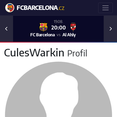
FCBARCELONA
.CZ
19.08.
20:00
Previous
Nex
FC Barcelona
Al Ahly
vs
CulesWarkin
Profil