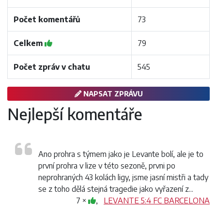
Počet komentářů
73
Celkem
79
Počet zpráv v chatu
545
NAPSAT ZPRÁVU
Nejlepší komentáře
Ano prohra s týmem jako je Levante bolí, ale je to
první prohra v lize v této sezoně, prvni po
neprohraných 43 kolách ligy, jsme jasní mistři a tady
se z toho dělá stejná tragedie jako vyřazení z...
7 ×
,
LEVANTE 5:4 FC BARCELONA