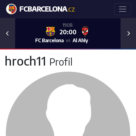
FCBARCELONA
.CZ
19.08.
20:00
Previous
Nex
FC Barcelona
Al Ahly
vs
hroch11
Profil