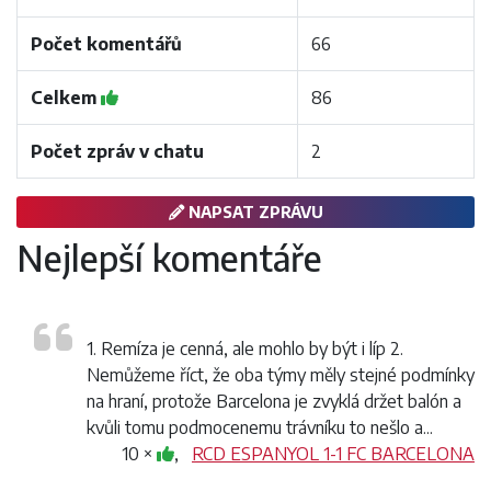
Počet komentářů
66
Celkem
86
Počet zpráv v chatu
2
NAPSAT ZPRÁVU
Nejlepší komentáře
1. Remíza je cenná, ale mohlo by být i líp 2.
Nemůžeme říct, že oba týmy měly stejné podmínky
na hraní, protože Barcelona je zvyklá držet balón a
kvůli tomu podmocenemu trávníku to nešlo a...
10 ×
,
RCD ESPANYOL 1-1 FC BARCELONA