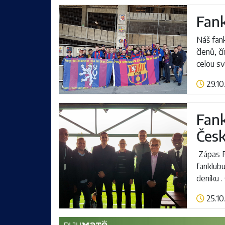
Fank
Náš fan
členů, č
celou sv
29.10
Číst více
Fank
Česk
Zápas F
fanklub
deníku .
25.10
Číst více