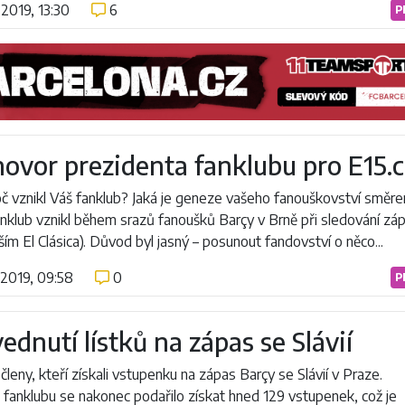
.2019, 13:30
6
P
ovor prezidenta fanklubu pro E15.c
oč vznikl Váš fanklub? Jaká je geneze vašeho fanouškovství směr
nklub vznikl během srazů fanoušků Barçy v Brně při sledování zá
ím El Clásica). Důvod byl jasný – posunout fandovství o něco...
.2019, 09:58
0
P
ednutí lístků na zápas se Slávií
 členy, kteří získali vstupenku na zápas Barçy se Slávií v Praze.
fanklubu se nakonec podařilo získat hned 129 vstupenek, což je