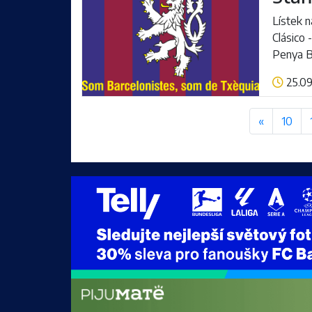
Lístek n
Clásico 
Penya Ba
25.09
Číst více
«
10