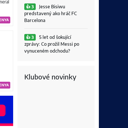
neral
Jesse Bisiwu
👍 3
predstavený ako hráč FC
Barcelona
ENYA
5 let od šokující
👍 3
zprávy: Co prožil Messi po
vynuceném odchodu?
Klubové novinky
ENYA