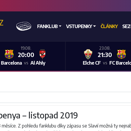
CZ
DOMŮ
FANKLUB
VSTUPENKY
ČLÁNKY
SE
19.08.
23.08.
20:00
21:30
 Barcelona
Al Ahly
Elche CF
FC Barcel
vs
vs
penya – listopad 2019
 měsíce. Z pohledu fanklubu díky zápasu se Slavií možná ty nejnab