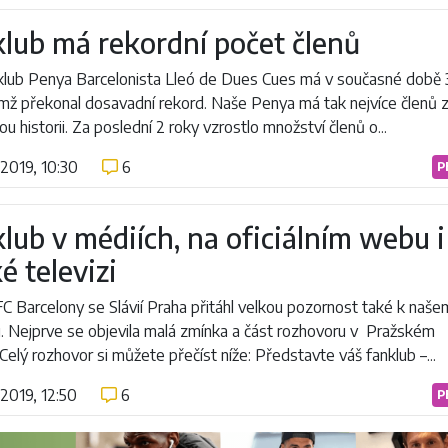
lub má rekordní počet členů
klub Penya Barcelonista Lleó de Dues Cues má v současné době 
ímž překonal dosavadní rekord. Naše Penya má tak nejvíce členů 
ou historii. Za poslední 2 roky vzrostlo množství členů o...
.2019, 10:30
6
P
lub v médiích, na oficiálním webu i
é televizi
C Barcelony se Slávií Praha přitáhl velkou pozornost také k naš
u. Nejprve se objevila malá zmínka a část rozhovoru v Pražském
 Celý rozhovor si můžete přečíst níže: Představte váš fanklub –...
.2019, 12:50
6
P