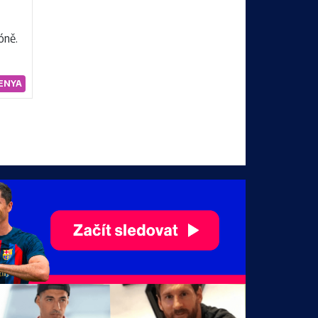
óně.
ENYA