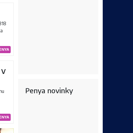
318
za
ENYA
 v
Penya novinky
emu
ENYA