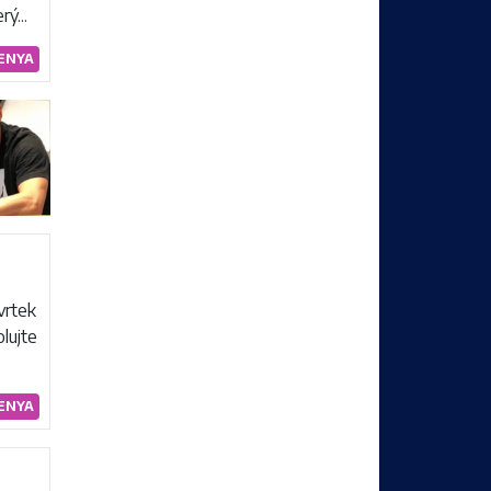
ý...
ENYA
vrtek
olujte
ENYA