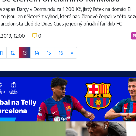
a zápas Barçy v Dormundu za 1 200 Kč, jistý lístek na domácí El
- to jsou jen některé z výhod, které naši členové čerpali v této sez
rcelonista Lleó de Dues Cues je jediný oficiální fanklub FC...
.2019, 12:00
0
P
11
12
13
14
15
16
»