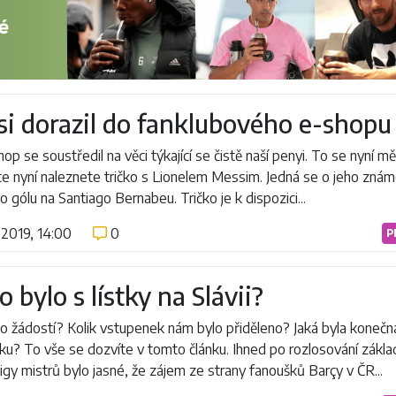
i dorazil do fanklubového e-shopu
op se soustředil na věci týkající se čistě naší penyi. To se nyní mě
ce nyní naleznete tričko s Lionelem Messim. Jedná se o jeho zná
o gólu na Santiago Bernabeu. Tričko je k dispozici...
.2019, 14:00
0
P
to bylo s lístky na Slávii?
lo žádostí? Kolik vstupenek nám bylo přiděleno? Jaká byla konečn
tku? To vše se dozvíte v tomto článku. Ihned po rozlosování zákla
igy mistrů bylo jasné, že zájem ze strany fanoušků Barçy v ČR...