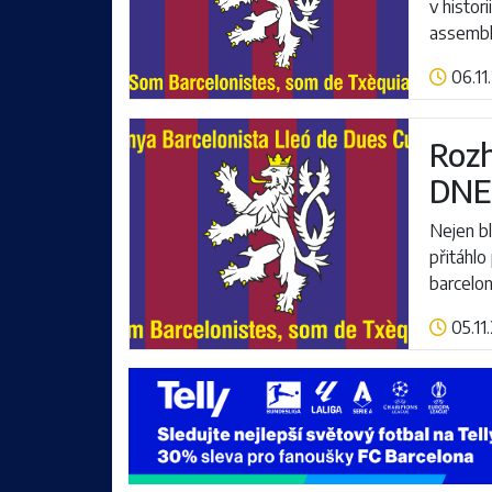
v histor
assembl
06.11
Číst více
Rozh
DNE
Nejen bl
přitáhlo
barcelo
05.11
Číst více