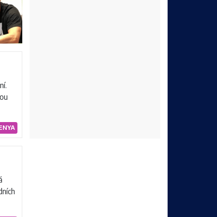
ní.
mou
ENYA
á
dních