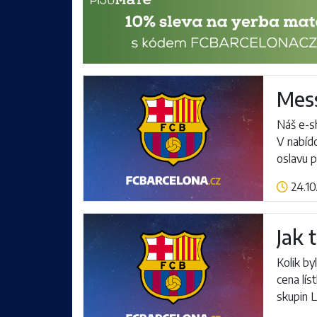
Mess
Náš e-sh
V nabíd
oslavu p
24.10
Číst více
Jak 
Kolik by
cena lís
skupin L