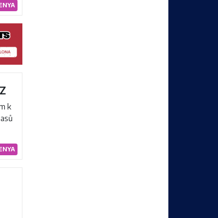
ENYA
z
em k
pasů
ENYA