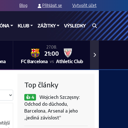
Blog
Přihlásit se
Vytvořit účet
ZÓNA
KLUB
ZÁŽITKY
VÝSLEDKY
27.08.
21:00
Next
ona
FC Barcelona
Athletic Club
vs
Top články
Wojciech Szczęsny:
👍 4
Odchod do důchodu,
Barcelona, Arsenal a jeho
„jediná závislost“
itější