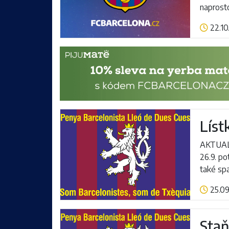
naprosto
22.10
Číst více
Líst
AKTUALI
26.9. po
také spa
25.09
Číst více
Staň