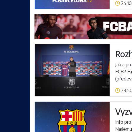
24.10
Číst více
Rozh
Jak a pr
FCB? Fa
(předevš
23.10
Číst více
Vyzv
Info pro
Našemu 