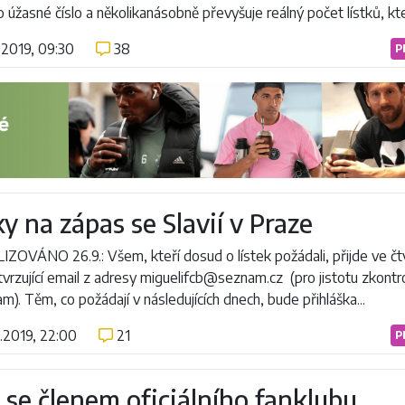
 úžasné číslo a několikanásobně převyšuje reálný počet lístků, kter
.2019, 09:30
38
P
ky na zápas se Slavií v Praze
ZOVÁNO 26.9.: Všem, kteří dosud o lístek požádali, přijde ve čt
tvrzující email z adresy miguelifcb@seznam.cz (pro jistotu zkontr
m). Těm, co požádají v následujících dnech, bude přihláška...
.2019, 22:00
21
P
 se členem oficiálního fanklubu