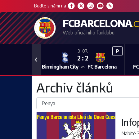
Buďte s námi na
FCBARCELONA
.
Web oficiálního fanklubu
P
31.07.
2 : 2
Previous
Birmingham City
FC Barcelona
FC
vs
Archiv článků
Info
Nabité 3