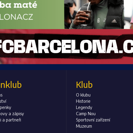
anklub
Klub
ás
O klubu
ství
Historie
upenky
Legendy
ovy a zápisy
Camp Nou
i a partneři
Sportovní zařízení
Muzeum