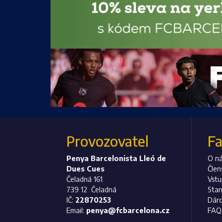
Provozovatel
F
Penya Barcelonista Lleó de
O n
Dues Cues
Člen
Čeladná 161
Vst
739 12 Čeladná
Stan
IČ:
22870253
Dárc
Email:
penya@fcbarcelona.cz
FAQ