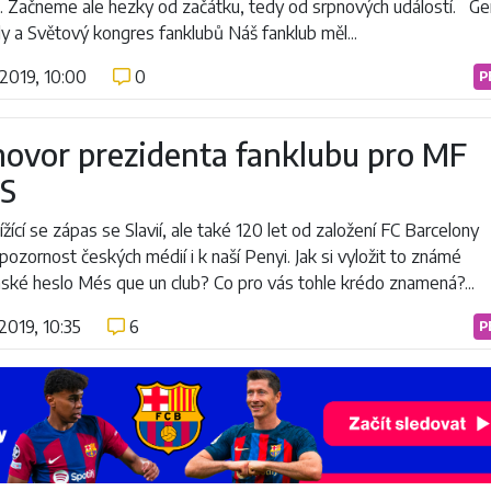
ii. Začneme ale hezky od začátku, tedy od srpnových událostí. Ge
y a Světový kongres fanklubů Náš fanklub měl...
.2019, 10:00
0
P
ovor prezidenta fanklubu pro MF
S
ížící se zápas se Slavií, ale také 120 let od založení FC Barcelony
 pozornost českých médií i k naší Penyi. Jak si vyložit to známé
nské heslo Més que un club? Co pro vás tohle krédo znamená?...
.2019, 10:35
6
P