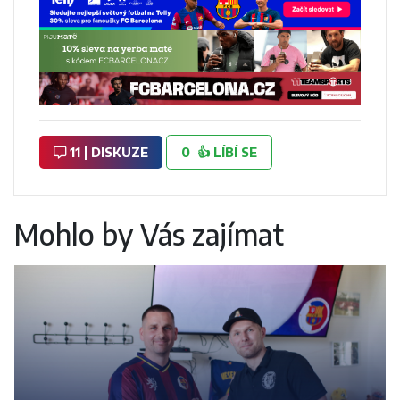
11 | DISKUZE
0
👍
LÍBÍ SE
Mohlo by Vás zajímat