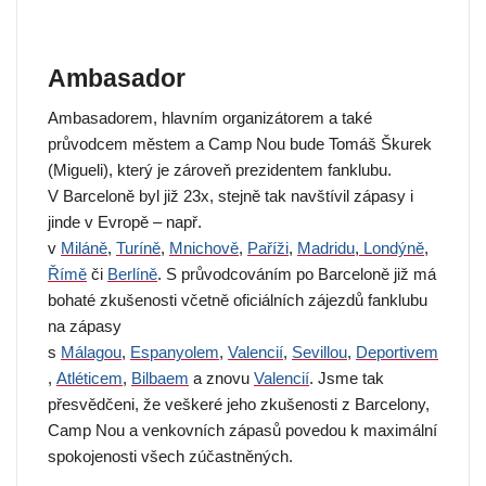
Ambasador
Ambasadorem, hlavním organizátorem a také
průvodcem městem a Camp Nou bude Tomáš Škurek
(Migueli), který je zároveň prezidentem fanklubu.
V Barceloně byl již 23x, stejně tak navštívil zápasy i
jinde v Evropě – např.
v
Miláně
,
Turíně
,
Mnichově
,
Paříži
,
Madridu
,
Londýně
,
Římě
či
Berlíně
. S průvodcováním po Barceloně již má
bohaté zkušenosti včetně oficiálních zájezdů fanklubu
na zápasy
s
Málagou
,
Espanyolem
,
Valencií
,
Sevillou
,
Deportivem
,
Atléticem
,
Bilbaem
a znovu
Valencií
. Jsme tak
přesvědčeni, že veškeré jeho zkušenosti z Barcelony,
Camp Nou a venkovních zápasů povedou k maximální
spokojenosti všech zúčastněných.