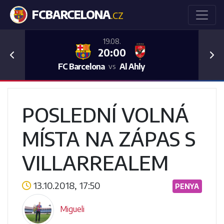
FCBARCELONA
.CZ
19.08.
20:00
Previous
Nex
FC Barcelona
Al Ahly
vs
POSLEDNÍ VOLNÁ
MÍSTA NA ZÁPAS S
VILLARREALEM
13.10.2018, 17:50
PENYA
Migueli