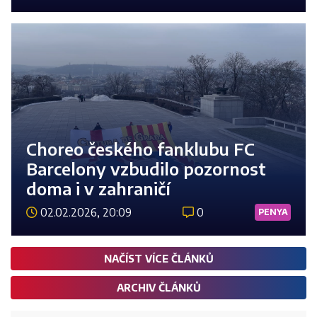
Číst 
Choreo českého fanklubu FC
Barcelony vzbudilo pozornost
doma i v zahraničí
02.02.2026, 20:09
0
PENYA
Číst 
NAČÍST VÍCE ČLÁNKŮ
ARCHIV ČLÁNKŮ