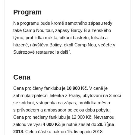
Program
Na programu bude kromě samotného zápasu tedy
také Camp Nou tour, zápasy Barçy B a ženského
týmu, prohlídka města, utkání basketu, futsalu a
házené, návštěva Botigy, okolí Camp Nou, večeře v
Suárezově restauraci a další.
Cena
Cena pro členy fanklubu je
10 900 Kč
. V ceně je
zahrnuta zpáteční letenka z Prahy, ubytování na 3 noci
se snídaní, vstupenka na zápas, prohlídka města
s průvodcem a ambasador po celou dobu pobytu.
Cena pro nečleny fanklubu je 12 900 Kč. Nevratnou
zálohu ve výši
4 000 Kč
je nutné zaslat do
28
. října
2018
. Celou částku pak do 15. listopadu 2018.