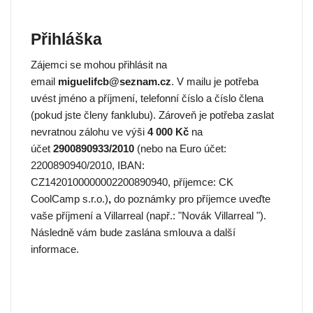
Přihláška
Zájemci se mohou přihlásit na
email
miguelifcb@seznam.cz
. V mailu je potřeba
uvést jméno a příjmení, telefonní číslo a číslo člena
(pokud jste členy fanklubu). Zároveň je potřeba zaslat
nevratnou zálohu ve výši
4 000 Kč
na
účet
2900890933/2010
(nebo na Euro účet:
2200890940/2010, IBAN:
CZ1420100000002200890940, příjemce: CK
CoolCamp s.r.o.)
,
do poznámky pro příjemce uveďte
vaše příjmení a Villarreal (např.: "Novák Villarreal ").
Následně vám bude zaslána smlouva a další
informace.