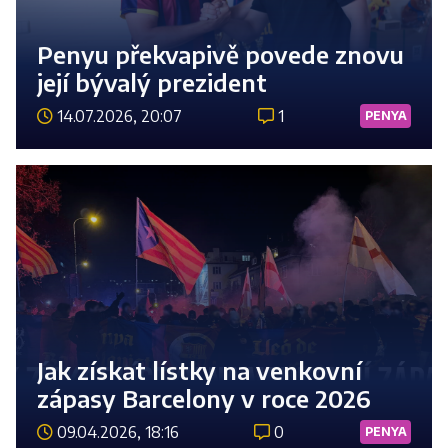
Penyu překvapivě povede znovu
její bývalý prezident
14.07.2026, 20:07
1
PENYA
Číst 
Jak získat lístky na venkovní
zápasy Barcelony v roce 2026
09.04.2026, 18:16
0
PENYA