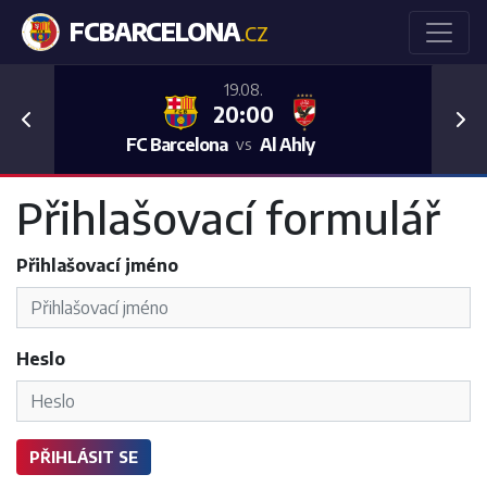
FCBARCELONA
.CZ
19.08.
20:00
Previous
Nex
FC Barcelona
Al Ahly
vs
Přihlašovací formulář
Přihlašovací jméno
Heslo
PŘIHLÁSIT SE