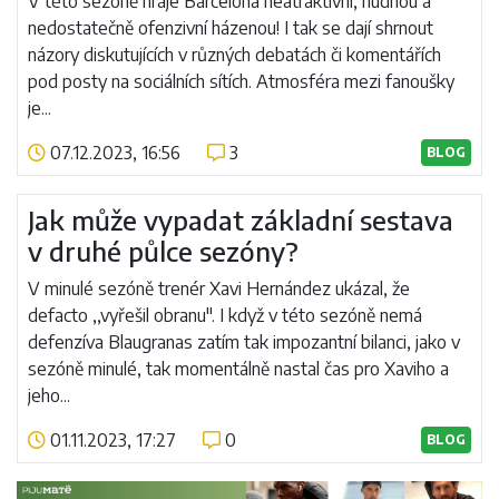
V této sezoně hraje Barcelona neatraktivní, nudnou a
nedostatečně ofenzivní házenou! I tak se dají shrnout
názory diskutujících v různých debatách či komentářích
pod posty na sociálních sítích. Atmosféra mezi fanoušky
je...
07.12.2023, 16:56
3
BLOG
Číst více
Jak může vypadat základní sestava
v druhé půlce sezóny?
V minulé sezóně trenér Xavi Hernández ukázal, že
defacto ,,vyřešil obranu". I když v této sezóně nemá
defenzíva Blaugranas zatím tak impozantní bilanci, jako v
sezóně minulé, tak momentálně nastal čas pro Xaviho a
jeho...
01.11.2023, 17:27
0
BLOG
Číst více