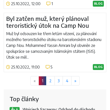
25.10.2022, 12:00
1
BLOG
Číst více
Byl zatčen muž, který plánoval
teroristický útok na Camp Nou
Muž byl odsouzen ke třem letům vězení, za plánování
možného teroristického útoku na barcelonském stadionu
Camp Nou. Mohammed Yassin Amrani byl obviněn ze
spolupráce se samozvaným Islámským státem (ISIS).
Útok se měl...
25.10.2022, 11:00
5
BLOG
Číst více
«
1
2
3
4
»
Top články
Wojciech Szczęsny: Odchod do důchodu,
👍 4