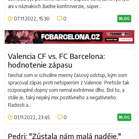
ani v náznakoch žiadne kontroverzie, súper...
07.11.2022, 15:30
0
BLOG
Číst více
Valencia CF vs. FC Barcelona:
hodnotenie zápasu
Nechal som si schválne mierny časový odstup, kým som
spracoval zápas proti netopierom z Valencie. Pretože tak
rozporuplné dojmy som nemal extrémne dlho. Bol to, a
stále je, taký nejaký mix pozitívneho a negatívneho.
Radosti a...
01.11.2022, 23:45
0
BLOG
Číst více
Pedri: "Zůstala nám malá naděje."