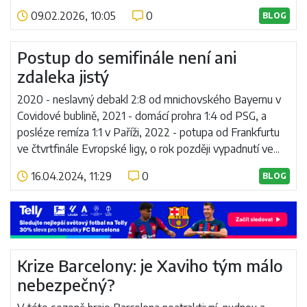
09.02.2026, 10:05
0
BLOG
Číst více
Postup do semifinále není ani
zdaleka jistý
2020 - neslavný debakl 2:8 od mnichovského Bayernu v
Covidové bublině, 2021 - domácí prohra 1:4 od PSG, a
posléze remíza 1:1 v Paříži, 2022 - potupa od Frankfurtu
ve čtvrtfinále Evropské ligy, o rok později vypadnutí ve...
16.04.2024, 11:29
0
BLOG
Číst více
Krize Barcelony: je Xaviho tým málo
nebezpečný?