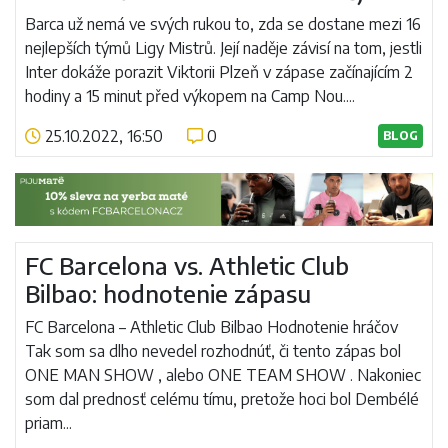
Barca už nemá ve svých rukou to, zda se dostane mezi 16
nejlepších týmů Ligy Mistrů. Její naděje závisí na tom, jestli
Inter dokáže porazit Viktorii Plzeň v zápase začínajícím 2
hodiny a 15 minut před výkopem na Camp Nou....
25.10.2022, 16:50
0
BLOG
Číst více
FC Barcelona vs. Athletic Club
Bilbao: hodnotenie zápasu
FC Barcelona – Athletic Club Bilbao Hodnotenie hráčov
Tak som sa dlho nevedel rozhodnúť, či tento zápas bol
ONE MAN SHOW , alebo ONE TEAM SHOW . Nakoniec
som dal prednosť celému tímu, pretože hoci bol Dembélé
priam...