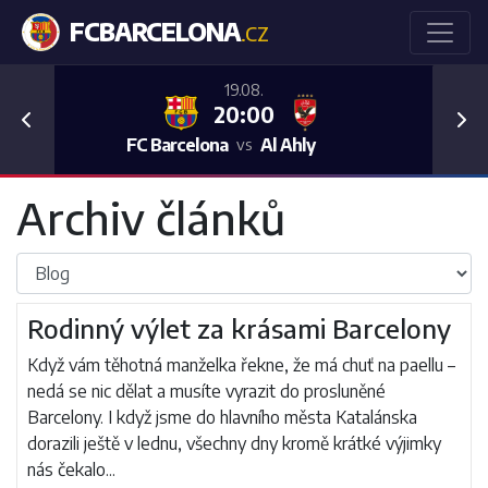
FCBARCELONA
.CZ
19.08.
20:00
Previous
Nex
FC Barcelona
Al Ahly
vs
Archiv článků
Rodinný výlet za krásami Barcelony
Když vám těhotná manželka řekne, že má chuť na paellu –
nedá se nic dělat a musíte vyrazit do prosluněné
Barcelony. I když jsme do hlavního města Katalánska
dorazili ještě v lednu, všechny dny kromě krátké výjimky
nás čekalo...