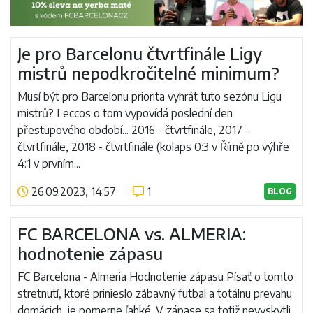
Je pro Barcelonu čtvrtfinále Ligy
mistrů nepodkročitelné minimum?
Musí být pro Barcelonu priorita vyhrát tuto sezónu Ligu
mistrů? Leccos o tom vypovídá poslední den
přestupového období... 2016 - čtvrtfinále, 2017 -
čtvrtfinále, 2018 - čtvrtfinále (kolaps 0:3 v Římě po výhře
4:1 v prvním...
26.09.2023, 14:57
1
BLOG
Číst více
FC BARCELONA vs. ALMERIA:
hodnotenie zápasu
FC Barcelona - Almeria Hodnotenie zápasu Písať o tomto
stretnutí, ktoré prinieslo zábavný futbal a totálnu prevahu
domácich, je pomerne ľahké. V zápase sa totiž nevyskytli