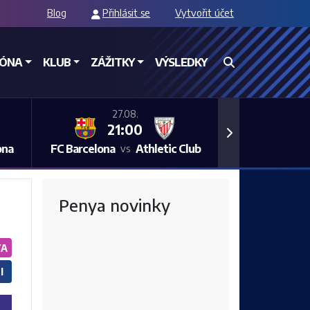
Blog
Přihlásit se
Vytvořit účet
ZÓNA
KLUB
ZÁŽITKY
VÝSLEDKY
27.08.
21:00
Next
ona
FC Barcelona
Athletic Club
vs
Penya novinky
YA
I