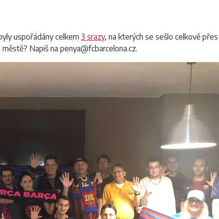
 byly uspořádány celkem
3 srazy
, na kterých se sešlo celkově přes
m městě? Napiš na penya@fcbarcelona.cz.