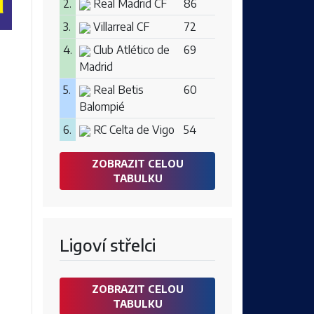
2.
Real Madrid CF
86
3.
Villarreal CF
72
4.
Club Atlético de
69
Madrid
5.
Real Betis
60
Balompié
6.
RC Celta de Vigo
54
ZOBRAZIT CELOU
TABULKU
Ligoví střelci
ZOBRAZIT CELOU
TABULKU