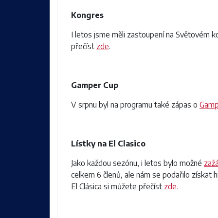
Kongres
I letos jsme měli zastoupení na Světovém k
přečíst
zde
.
Gamper Cup
V srpnu byl na programu také zápas o
Gamp
Lístky na El Clasico
Jako každou sezónu, i letos bylo možné
zaž
celkem 6 členů, ale nám se podařilo získat hn
El Clásica si můžete přečíst
zde.