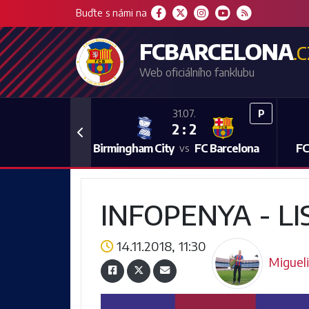
Buďte s námi na
FCBARCELONA
.
Web oficiálního fanklubu
P
31.07.
2 : 2
Previous
Birmingham City
FC Barcelona
FC
vs
INFOPENYA - LI
14.11.2018, 11:30
Migueli