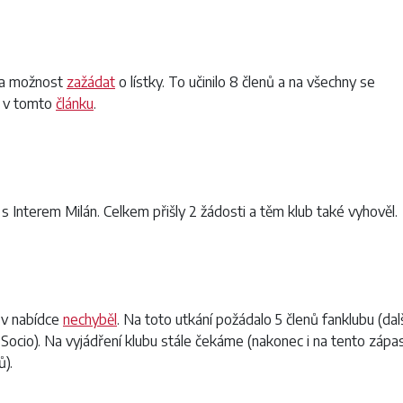
la možnost
zažádat
o lístky. To učinilo 8 členů a na všechny se
t v tomto
článku
.
s Interem Milán. Celkem přišly 2 žádosti a těm klub také vyhověl.
 v nabídce
nechyběl
. Na toto utkání požádalo 5 členů fanklubu (dal
 Socio). Na vyjádření klubu stále čekáme (nakonec i na tento zápa
ů).