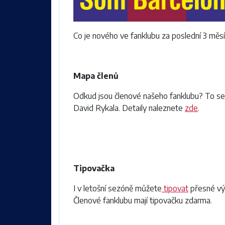
Co je nového ve fanklubu za poslední 3 měsí
Mapa členů
Odkud jsou členové našeho fanklubu? To se s
David Rykala. Detaily naleznete
zde
.
Tipovačka
I v letošní sezóně můžete
tipovat
přesné výs
Členové fanklubu mají tipovačku zdarma.