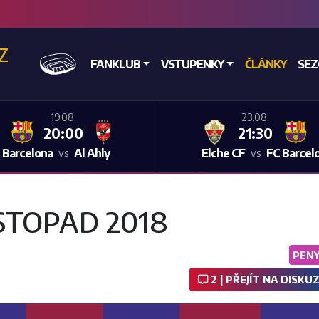
CZ
DOMŮ
FANKLUB
VSTUPENKY
ČLÁNKY
SE
19.08.
23.08.
20:00
21:30
 Barcelona
Al Ahly
Elche CF
FC Barcel
vs
vs
STOPAD 2018
PEN
2 | PŘEJÍT NA DISKUZ