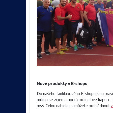
Nové produkty v E-shopu
Do našeho fanklubového E-shopu jsou pravid
mikina se zipem, modrá mikina bez kapuce,
myš. Celou nabídku si můžete prohlédnout
z