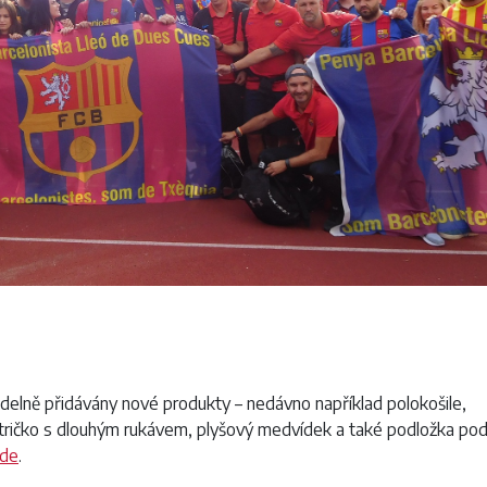
elně přidávány nové produkty – nedávno například polokošile,
 tričko s dlouhým rukávem, plyšový medvídek a také podložka po
de
.