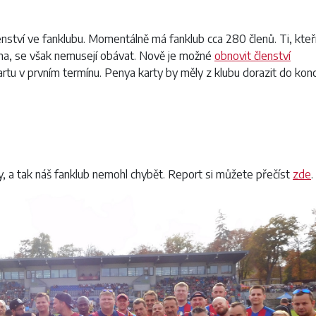
členství ve fanklubu. Momentálně má fanklub cca 280 členů. Ti, kteř
íjna, se však nemusejí obávat. Nově je možné
obnovit členství
artu v prvním termínu. Penya karty by měly z klubu dorazit do kon
ony, a tak náš fanklub nemohl chybět. Report si můžete přečíst
zde
.