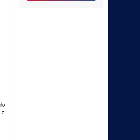
alo
 z