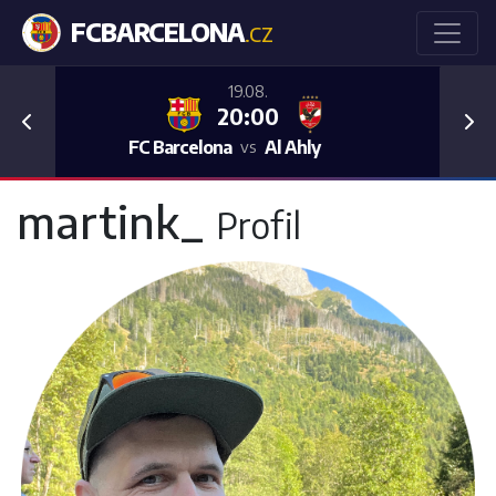
FCBARCELONA
.CZ
19.08.
20:00
Previous
Nex
FC Barcelona
Al Ahly
vs
martink_
Profil