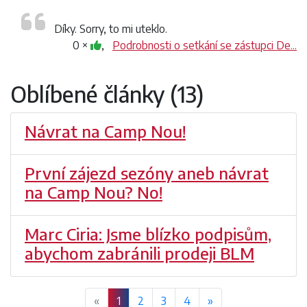
Díky. Sorry, to mi uteklo.
0 ×
,
Podrobnosti o setkání se zástupci De...
Oblíbené články (13)
Návrat na Camp Nou!
První zájezd sezóny aneb návrat
na Camp Nou? No!
Marc Ciria: Jsme blízko podpisům,
abychom zabránili prodeji BLM
«
1
2
3
4
»