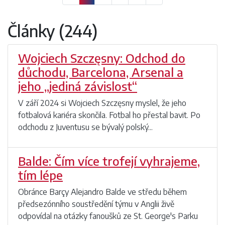
Články (244)
Wojciech Szczęsny: Odchod do
důchodu, Barcelona, Arsenal a
jeho „jediná závislost“
V září 2024 si Wojciech Szczęsny myslel, že jeho
fotbalová kariéra skončila. Fotbal ho přestal bavit. Po
odchodu z Juventusu se bývalý polský...
Balde: Čím více trofejí vyhrajeme,
tím lépe
Obránce Barçy Alejandro Balde ve středu během
předsezónního soustředění týmu v Anglii živě
odpovídal na otázky fanoušků ze St. George's Parku