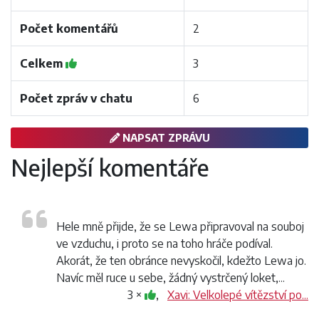
Počet komentářů
2
Celkem
3
Počet zpráv v chatu
6
NAPSAT ZPRÁVU
Nejlepší komentáře
Hele mně přijde, že se Lewa připravoval na souboj
ve vzduchu, i proto se na toho hráče podíval.
Akorát, že ten obránce nevyskočil, kdežto Lewa jo.
Navíc měl ruce u sebe, žádný vystrčený loket,...
3 ×
,
Xavi: Velkolepé vítězství po...